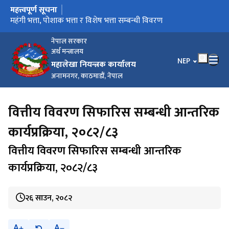
महत्त्वपूर्ण सूचना
मुख्य नेभिगेसनमा जानुहोस्
सुत्र प्रणाली सञ्चालन सम्बन्धी सूचना
तलब स्केल सम्बन्धी विवरण
महंगी भत्ता, पोशाक भत्ता र विशेष भत्ता सम्बन्धी विवरण
धरौटी तथा कार्य सञ्चालन कोष विविध खाताको रकम सदरस्याहा गर्ने
e-Pension Verification User Manual
सम्बन्धी सूचना
नेपाल सरकार
अर्थ मन्त्रालय
भाषा चयन गर्नुहोस
NEP
महालेखा नियन्त्रक कार्यालय
अनामनगर, काठमाडौं, नेपाल
वित्तीय विवरण सिफारिस सम्बन्धी आन्तरिक
कार्यप्रक्रिया, २०८२/८३
वित्तीय विवरण सिफारिस सम्बन्धी आन्तरिक
कार्यप्रक्रिया, २०८२/८३
२६ साउन, २०८२
A
A