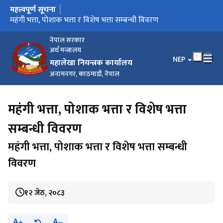
महत्त्वपूर्ण सूचना
मुख्य नेभिगेसनमा जानुहोस्
सुत्र प्रणाली सञ्चालन सम्बन्धी सूचना
तलब स्केल सम्बन्धी विवरण
महंगी भत्ता, पोशाक भत्ता र विशेष भत्ता सम्बन्धी विवरण
धरौटी तथा कार्य सञ्चालन कोष विविध खाताको रकम सदरस्याहा गर्ने
e-Pension Verification User Manual
सम्बन्धी सूचना
नेपाल सरकार
अर्थ मन्त्रालय
भाषा चयन गर्नुहोस
NEP
महालेखा नियन्त्रक कार्यालय
अनामनगर, काठमाडौं, नेपाल
महंगी भत्ता, पोशाक भत्ता र विशेष भत्ता
सम्बन्धी विवरण
महंगी भत्ता, पोशाक भत्ता र विशेष भत्ता सम्बन्धी
विवरण
१२ जेठ, २०८३
A
A