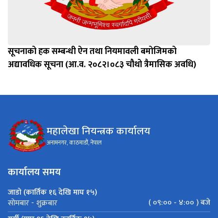
सूचनाको हक सम्बन्धी ऐन तथा नियमावली बमोजिमको
अद्यावधिक सूचना (आ.व. २०८२।०८३ चौथो त्रैमासिक अवधि)
महालेखा नियन्त्रक कार्यालय
अनामनगर, काठमाडौं, नेपाल
कार्यालय समय
जाडो (कार्तिक १६ देखि माघ १५)
( ०९:०० - ४:०० ) बजे
सोमबार - शुक्रबार