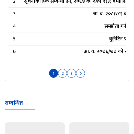
2
सूचनाको हक सम्बन्धी ऐन, २०६४ को दफा ५(३) बमोजिमको आ
3
आ. व. २०८१/८२ को रो
4
सम्झौता गर्न आउ
5
बुलेटिन प्र
6
आ. व. २०७६/७७ को रोयल्ट
1
2
3
सम्बन्धित