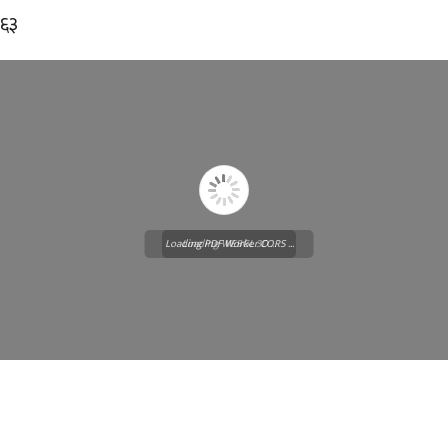
०६३
Loading PDF Worker CORS ...
Loading WEBGL 3D ...