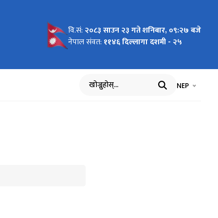
वि.सं:
२०८३ साउन २३ गते शनिबार, ०९:२७ बजे
गर्ने
नेपाल संवत:
११४६ दिल्लागा दशमी - २५
भाषा चयन गर्नुह
भाषा प
NEP
खोज्नुहोस्