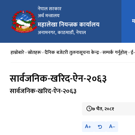
नेपाल सरकार
अर्थ मन्त्रालय
म
मुख्य न
महालेखा नियन्त्रक कार्यालय
अनामनगर, काठमाडौं, नेपाल
हाम्रोबारे
स्रोतहरू
दैनिक बजेटरी तुलना
सूचना केन्द्र
सम्पर्क गर्नुहोस्
ई‍
सार्वजनिक-खरिद-ऐन-२०६३
सार्वजनिक-खरिद-ऐन-२०६३
७ चैत, २०८१
A
A