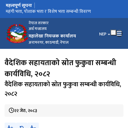
महत्त्वपूर्ण सूचना
मुख्य नेभिगेसनमा जानुहोस्
सुत्र प्रणाली सञ्चालन सम्बन्धी सूचना
तलब स्केल सम्बन्धी विवरण
महंगी भत्ता, पोशाक भत्ता र विशेष भत्ता सम्बन्धी विवरण
धरौटी तथा कार्य सञ्चालन कोष विविध खाताको रकम सदरस्याहा गर्ने
e-Pension Verification User Manual
सम्बन्धी सूचना
नेपाल सरकार
अर्थ मन्त्रालय
भाषा चयन गर्नुहोस
NEP
महालेखा नियन्त्रक कार्यालय
अनामनगर, काठमाडौं, नेपाल
वैदेशिक सहायताको स्रोत फुकुवा सम्बन्धी
कार्यविधि, २०८२
वैदेशिक सहायताको स्रोत फुकुवा सम्बन्धी कार्यविधि,
२०८२
२२ जेठ, २०८३
A
A