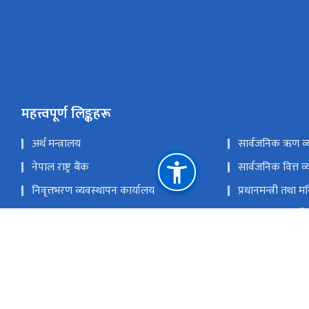
महत्त्वपूर्ण लिङ्कहरू
अर्थ मन्त्रालय
सार्वजनिक ऋण व्
नेपाल राष्ट्र बैंक
सार्वजनिक वित्त व्
निवृत्तभरण व्यवस्थापन कार्यालय
प्रधानमन्त्री तथा म
आन्तरिक राजस्व विभाग
अख्तियार दुरुपय
हेलो सरकार
नेपाल राजपत्र
राष्ट्रिय योजना आयोग
नेपाल कानून आय
पुरानो वेबसाइट
ई-हाजिरी
सरकारी ईमेल
राष्ट्रिय प्राकृतिक