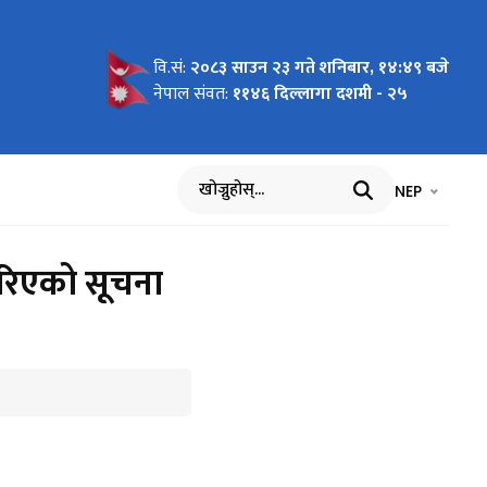
वि.सं:
२०८३ साउन २३ गते शनिबार, १४:४९ बजे
गर्ने
नेपाल संवत:
११४६ दिल्लागा दशमी - २५
भाषा चयन गर्नुह
भाषा प
NEP
खोज्नुहोस्
रिएको सूचना