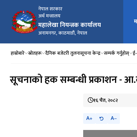
नेपाल सरकार
अर्थ मन्त्रालय
म
मुख्य न
महालेखा नियन्त्रक कार्यालय
अनामनगर, काठमाडौं, नेपाल
हाम्रोबारे
स्रोतहरू
दैनिक बजेटरी तुलना
सूचना केन्द्र
सम्पर्क गर्नुहोस्
ई‍
सूचनाको हक सम्बन्धी प्रकाशन - आ.व
१६ चैत, २०८२
A
A