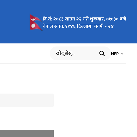
वि.सं:
२०८३ साउन २२ गते शुक्रबार, ०७:३० बजे
गर्ने
नेपाल संवत:
११४६ दिल्लागा नवमी - २४
भाषा चयन गर्नुह
भाषा प
NEP
खोज्नुहोस्