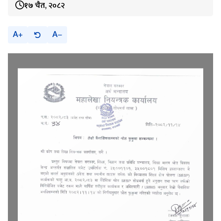
१७ चैत, २०८२
A
A