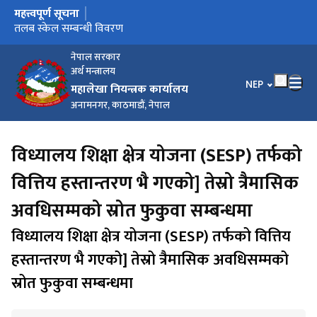
महत्त्वपूर्ण सूचना
मुख्य नेभिगेसनमा जानुहोस्
सुत्र प्रणाली सञ्चालन सम्बन्धी सूचना
तलब स्केल सम्बन्धी विवरण
महंगी भत्ता, पोशाक भत्ता र विशेष भत्ता सम्बन्धी विवरण
धरौटी तथा कार्य सञ्चालन कोष विविध खाताको रकम सदरस्याहा गर्ने
e-Pension Verification User Manual
सम्बन्धी सूचना
नेपाल सरकार
अर्थ मन्त्रालय
भाषा चयन गर्नुहोस
NEP
महालेखा नियन्त्रक कार्यालय
अनामनगर, काठमाडौं, नेपाल
विध्यालय शिक्षा क्षेत्र योजना (SESP) तर्फको
वित्तिय हस्तान्तरण भै गएको] तेस्रो त्रैमासिक
अवधिसम्मको स्रोत फुकुवा सम्बन्धमा
विध्यालय शिक्षा क्षेत्र योजना (SESP) तर्फको वित्तिय
हस्तान्तरण भै गएको] तेस्रो त्रैमासिक अवधिसम्मको
स्रोत फुकुवा सम्बन्धमा